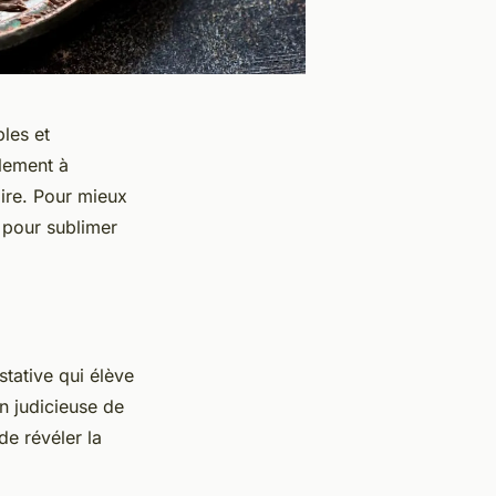
bles et
alement à
aire. Pour mieux
 pour sublimer
stative qui élève
on judicieuse de
de révéler la