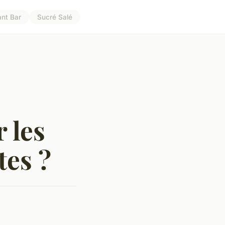
ant Bar
Sucré Salé
 les
tes ?