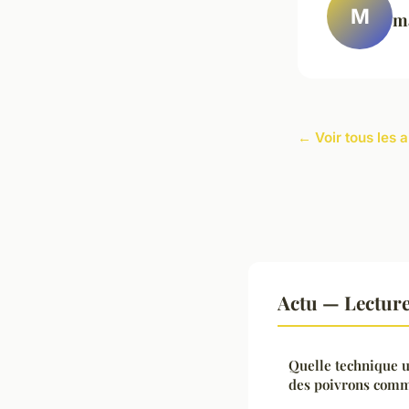
M
m
← Voir tous les a
Actu — Lectur
Quelle technique ut
des poivrons com