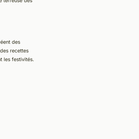
e terreuse des
réent des
des recettes
les festivités.