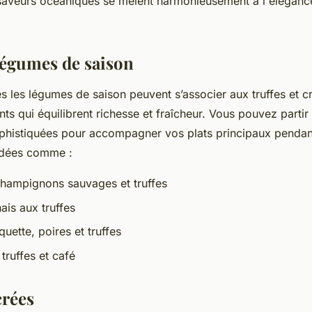
saveurs océaniques se mêlent harmonieusement à l'éléganc
 légumes de saison
es les légumes de saison peuvent s’associer aux truffes et c
 qui équilibrent richesse et fraîcheur. Vous pouvez partir 
phistiquées pour accompagner vos plats principaux pendant 
idées comme :
champignons sauvages et truffes
ais aux truffes
uette, poires et truffes
truffes et café
crées