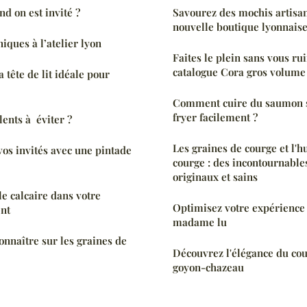
nd on est invité ?
Savourez des mochis artisa
nouvelle boutique lyonnais
iques à l’atelier lyon
Faites le plein sans vous ru
catalogue Cora gros volume
 tête de lit idéale pour
Comment cuire du saumon su
fryer facilement ?
lents à éviter ?
Les graines de courge et l'h
os invités avec une pintade
courge : des incontournables
originaux et sains
e calcaire dans votre
Optimisez votre expérience
ent
madame lu
onnaître sur les graines de
Découvrez l'élégance du cou
goyon-chazeau