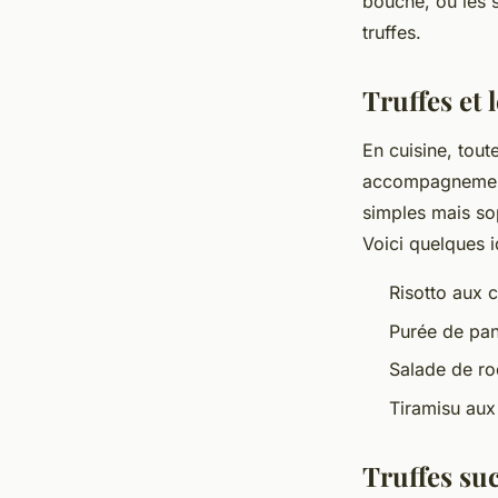
bouche, où les 
truffes.
Truffes et
En cuisine, tout
accompagnements
simples mais so
Voici quelques 
Risotto aux 
Purée de pan
Salade de roq
Tiramisu aux 
Truffes su