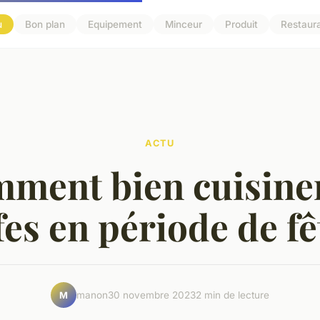
u
Bon plan
Equipement
Minceur
Produit
Restaur
ACTU
ment bien cuisiner
fes en période de fê
manon
30 novembre 2023
2 min de lecture
M