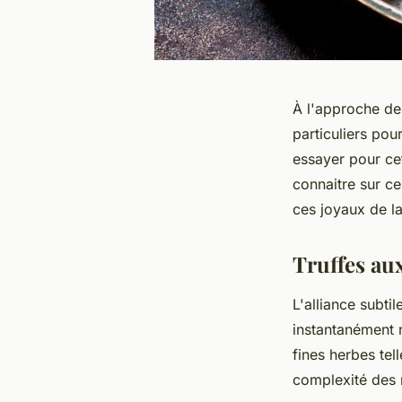
À l'approche des
particuliers pou
essayer pour cet
connaitre sur ce
ces joyaux de l
Truffes au
L'alliance subti
instantanément n
fines herbes tel
complexité des 