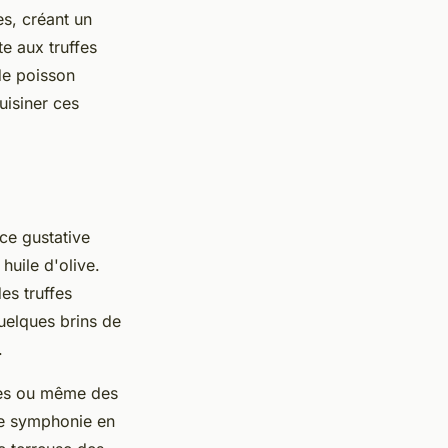
es, créant un
e aux truffes
 de poisson
uisiner ces
nce gustative
uile d'olive.
es truffes
quelques brins de
s.
ues ou même des
une symphonie en