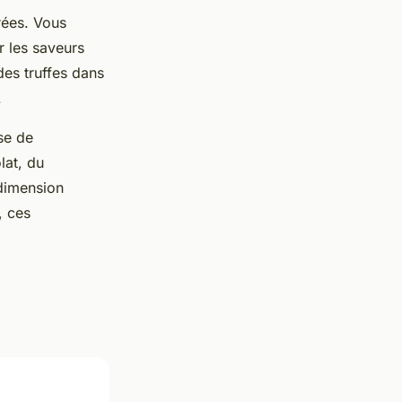
rées. Vous
 les saveurs
des truffes dans
.
se de
lat, du
dimension
, ces