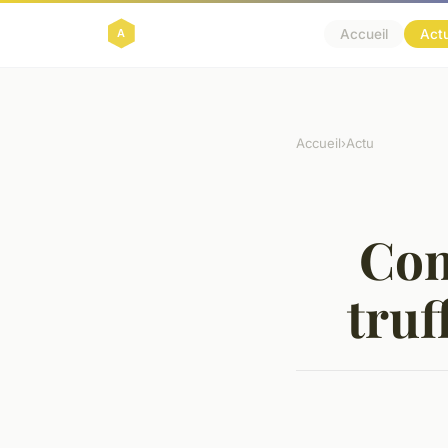
Accueil
Act
Accueil
›
Actu
Com
truf