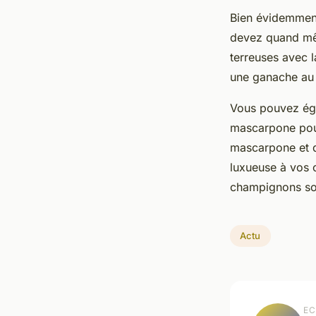
Bien évidemment,
devez quand mêm
terreuses avec l
une ganache au c
Vous pouvez ég
mascarpone pour
mascarpone et d
luxueuse à vos 
champignons son
Actu
EC