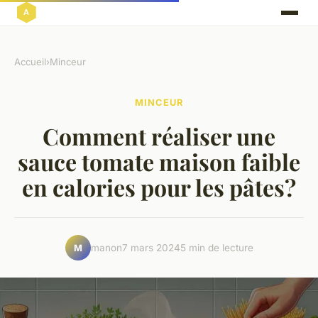
Accueil
›
Minceur
MINCEUR
Comment réaliser une
sauce tomate maison faible
en calories pour les pâtes?
manon
7 mars 2024
5 min de lecture
M