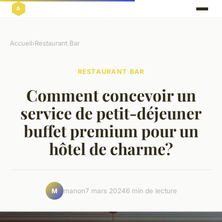
Accueil
›
Restaurant Bar
RESTAURANT BAR
Comment concevoir un
service de petit-déjeuner
buffet premium pour un
hôtel de charme?
manon
7 mars 2024
6 min de lecture
M