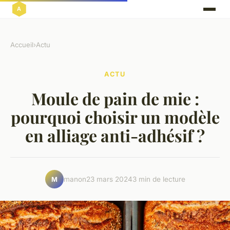
Accueil
›
Actu
ACTU
Moule de pain de mie :
pourquoi choisir un modèle
en alliage anti-adhésif ?
manon
23 mars 2024
3 min de lecture
M