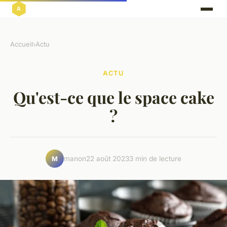
Accueil
›
Actu
ACTU
Qu'est-ce que le space cake
?
manon
22 août 2023
3 min de lecture
M