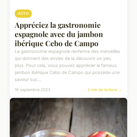
ACTU
Appréciez la gastronomie
espagnole avec du jambon
ibérique Cebo de Campo
La gastronomie espagnole renferme des merveilles
qui donnent des envies de la découvrir un peu
plus. Pour cela, vous pouvez apprécier le fameux
jambon ibérique Cebo de Campo qui possède une
saveur suc...
16 septembre 2023
2 min de lecture →