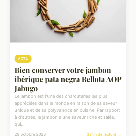
ACTU
Bien conserver votre jambon
ibérique pata negra Bellota AOP
Jabugo
Le jambon est l'une des charcuteries les plus
appréciées dans le monde en raison de sa saveur
unique et de sa polyvalence en cuisine. Par rapport
à d'autres, le jambon a une saveur riche et salée,
qui...
28 octobre 2023
3 min de lecture →