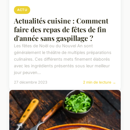
ACTU
Actualités cuisine : Comment
faire des repas de fêtes de fin
d'année sans gaspillage ?
Les fêtes de Noël ou du Nouvel An sont
généralement le théâtre de multiples préparations
culinaires. Ces différents mets finement élaborés
avec les ingrédients présentés sous leur meilleur
jour peuven...
27 décembre 2023
2 min de lecture →