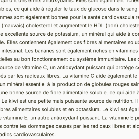
ui ont des effets antioxydants. Elles sont également riches
ubles, ce qui aide à réguler le taux de glucose dans le sang 
mmes sont également bonnes pour la santé cardiovasculaire,
L (mauvais) cholesterol et augmentent le HDL (bon) choleste
e excellente source de potassium, un minéral qui aide à con
lle. Elles contiennent également des fibres alimentaires solu
it intestinal. Les bananes sont également riches en vitamines
tielles au bon fonctionnement du système immunitaire. Les 
ource de vitamine C, un antioxydant puissant qui protège c
 par les radicaux libres. La vitamine C aide également le
 un minéral essentiel à la production de globules rouges sa
ne bonne source de fibre alimentaire soluble, ce qui aide à
l. Le kiwi est une petite mais puissante source de nutrition. Il
ibres alimentaires solubles et en potassium. Le kiwi est ég
 vitamine E, un autre antioxydant puissant. La vitamine E p
ps contre les dommages causés par les radicaux libres et a
adies cardiovasculaires.