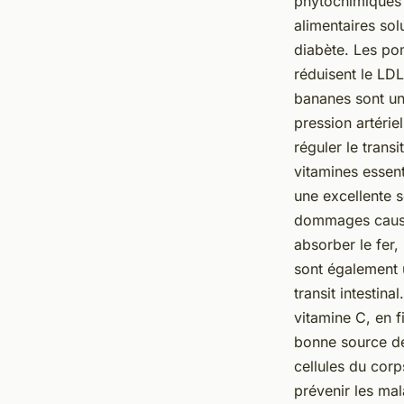
phytochimiques q
alimentaires sol
diabète. Les po
réduisent le LD
bananes sont un
pression artérie
réguler le trans
vitamines essen
une excellente s
dommages causés
absorber le fer,
sont également u
transit intestina
vitamine C, en f
bonne source de
cellules du cor
prévenir les mal