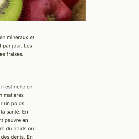
, en minéraux et
 par jour. Les
s fraises.
il est riche en
en matières
ir un poids
la santé. En
ent pauvre en
dre du poids ou
 des dents. En