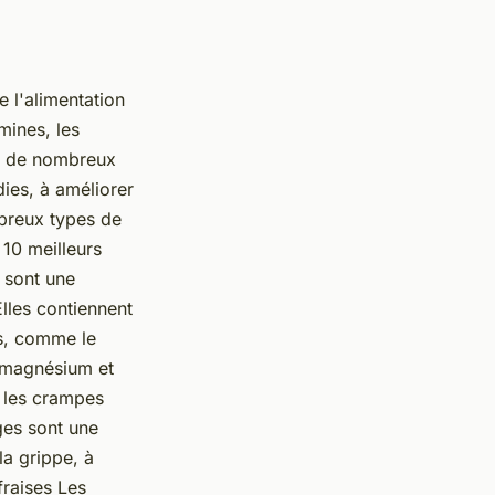
e l'alimentation
mines, les
ar de nombreux
ies, à améliorer
mbreux types de
 10 meilleurs
 sont une
lles contiennent
es, comme le
n magnésium et
r les crampes
ges sont une
la grippe, à
fraises Les