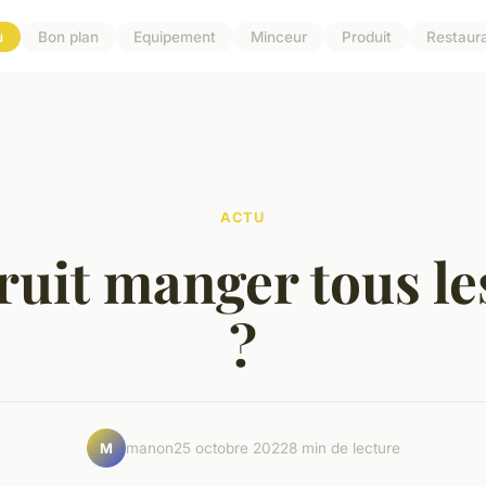
u
Bon plan
Equipement
Minceur
Produit
Restaur
ACTU
ruit manger tous le
?
manon
25 octobre 2022
8 min de lecture
M