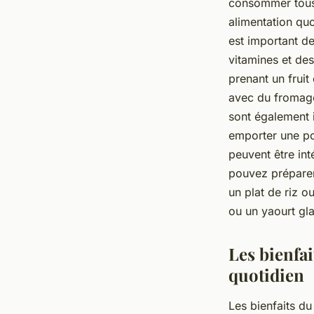
consommer tous l
alimentation quo
est important d
vitamines et de
prenant un fru
avec du fromage
sont également 
emporter une poi
peuvent être in
pouvez préparer 
un plat de riz 
ou un yaourt gl
Les bienfai
quotidien
Les bienfaits du