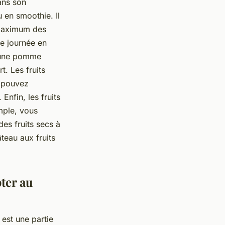
dans son
 en smoothie. Il
 maximum des
e journée en
r une pomme
. Les fruits
s pouvez
nfin, les fruits
mple, vous
es fruits secs à
teau aux fruits
pter au
 est une partie