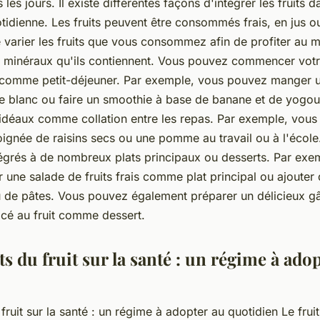
es jours. Il existe différentes façons d'intégrer les fruits 
tidienne. Les fruits peuvent être consommés frais, en jus ou
e varier les fruits que vous consommez afin de profiter au
s minéraux qu'ils contiennent. Vous pouvez commencer votr
it comme petit-déjeuner. Par exemple, vous pouvez mange
 blanc ou faire un smoothie à base de banane et de yogourt
idéaux comme collation entre les repas. Par exemple, vou
gnée de raisins secs ou une pomme au travail ou à l'école. E
tégrés à de nombreux plats principaux ou desserts. Par exe
une salade de fruits frais comme plat principal ou ajouter d
ou de pâtes. Vous pouvez également préparer un délicieux gâ
acé au fruit comme dessert.
ts du fruit sur la santé : un régime à ado
 fruit sur la santé : un régime à adopter au quotidien Le fruit