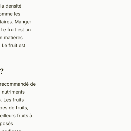
 la densité
 comme les
ntaires. Manger
e fruit est un
en matières
Le fruit est
 ?
est recommandé de
 nutriments
. Les fruits
es de fruits,
lleurs fruits à
mposés