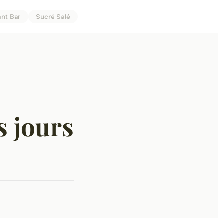
ant Bar
Sucré Salé
s jours