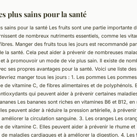
les plus sains pour la santé
lus sains pour la santé Les fruits sont une partie importante d
urnissent de nombreux nutriments essentiels, comme les vita
 fibres. Manger des fruits tous les jours est recommandé p
de la santé. Cela peut aider à prévenir de nombreuses malad
e et à promouvoir un mode de vie plus sain. Il existe de no
vec ses propres avantages pour la santé. Voici une liste des
 devriez manger tous les jours : 1. Les pommes Les pommes
e de vitamine C, de fibres alimentaires et de polyphénols. E
ntioxydants qui peuvent aider à prévenir certaines maladi
bananes Les bananes sont riches en vitamines B6 et B12, e
les peuvent aider à réduire la pression artérielle, à préveni
 améliorer la circulation sanguine. 3. Les oranges Les oran
e de vitamine C. Elles peuvent aider à prévenir le rhume et 
e de maladies cardiaques et à améliorer la digestion. 4. Les 