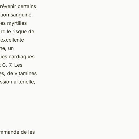
révenir certains
ation sanguine.
es myrtilles
re le risque de
 excellente
ne, un
dies cardiaques
 C. 7. Les
es, de vitamines
sion artérielle,
commandé de les