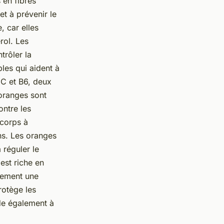
 en fibres
et à prévenir le
 car elles
rol. Les
trôler la
bles qui aident à
 C et B6, deux
oranges sont
ontre les
 corps à
ins. Les oranges
 réguler le
 est riche en
alement une
rotège les
ide également à