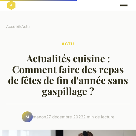
Accueil
›
Actu
ACTU
Actualités cuisine :
Comment faire des repas
de fêtes de fin d'année sans
gaspillage ?
manon
27 décembre 2023
2 min de lecture
M