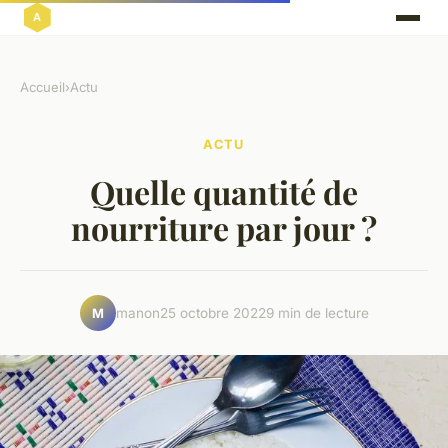
Accueil
›
Actu
ACTU
Quelle quantité de
nourriture par jour ?
manon
25 octobre 2022
9 min de lecture
M