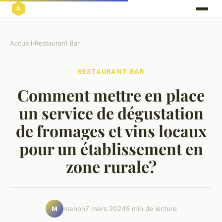
Accueil
›
Restaurant Bar
RESTAURANT BAR
Comment mettre en place
un service de dégustation
de fromages et vins locaux
pour un établissement en
zone rurale?
manon
7 mars 2024
5 min de lecture
M